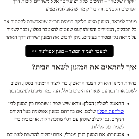
"יוקרה שקטה" – רהיטים שלא "צועקים" אלא משדרים איכות דרך
הפרטים הקטנים, וזה בדיוק מה שהאפולוניה מציע.
מעבר למראה, המזנון מציע חלוקה פנימית חכמה שמאפשרת להסתיר את
כל הכבלים, הממירים והפיצ'פקעס שנוטים להצטבר בסלון, ובכך לשמור
על מראה נקי ומסודר בעיניים. ניתן לרכוש את המזנון ישירות דרך האתר:
למעבר לעמוד המוצר – מזנון אפולוניה >>
איך להתאים את המזנון לשאר הבית?
בחירת המזנון היא רק הצעד הראשון. כדי ליצור הרמוניה בסלון, חשוב
לשלב אותו נכון עם שאר הרהיטים בחלל. הנה כמה טיפים לעיצוב נכון:
התאמה לשולחן הסלון:
וודאו שיש שפה משותפת בין המזנון לבין
שולחנות הסלון
שלכם. אם בחרתם במזנון אפולוניה בעל הקווים
הנקיים, נסו לשלב שולחן עם רגלי מתכת דקות או זכוכית כדי
לשמור על קלילות.
צבעוניות:
אם המזנון בגוון ניטרלי, אתם יכולים להרשות לעצמכם