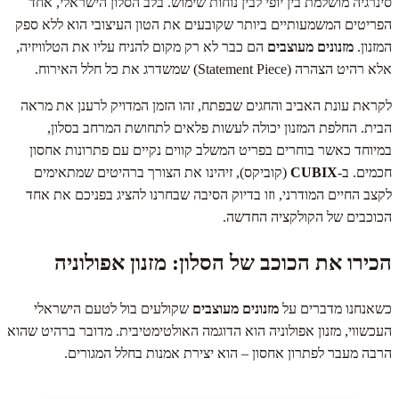
סינרגיה מושלמת בין יופי לבין נוחות שימוש. בלב הסלון הישראלי, אחד
הפריטים המשמעותיים ביותר שקובעים את הטון העיצובי הוא ללא ספק
המזנון.
מזנונים מעוצבים
הם כבר לא רק מקום להניח עליו את הטלוויזיה,
אלא רהיט הצהרה (Statement Piece) שמשדרג את כל חלל האירוח.
לקראת עונת האביב והחגים שבפתח, זהו הזמן המדויק לרענן את מראה
הבית. החלפת המזנון יכולה לעשות פלאים לתחושת המרחב בסלון,
במיוחד כאשר בוחרים בפריט המשלב קווים נקיים עם פתרונות אחסון
חכמים. ב-
CUBIX
(קוביקס), זיהינו את הצורך ברהיטים שמתאימים
לקצב החיים המודרני, וזו בדיוק הסיבה שבחרנו להציג בפניכם את אחד
הכוכבים של הקולקציה החדשה.
הכירו את הכוכב של הסלון: מזנון אפולוניה
כשאנחנו מדברים על
מזנונים מעוצבים
שקולעים בול לטעם הישראלי
העכשווי, מזנון אפולוניה הוא הדוגמה האולטימטיבית. מדובר ברהיט שהוא
הרבה מעבר לפתרון אחסון – הוא יצירת אמנות בחלל המגורים.