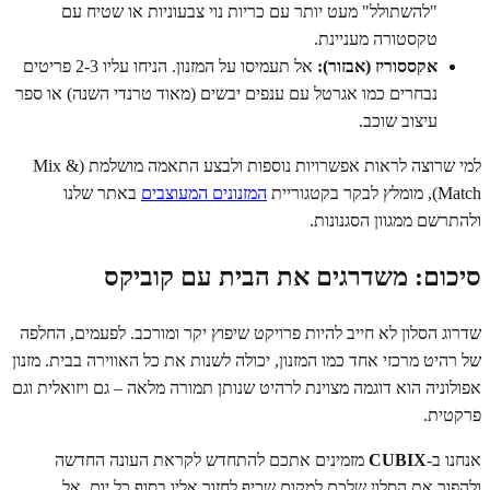
"להשתולל" מעט יותר עם כריות נוי צבעוניות או שטיח עם
טקסטורה מעניינת.
אקססוריז (אבזור):
אל תעמיסו על המזנון. הניחו עליו 2-3 פריטים
נבחרים כמו אגרטל עם ענפים יבשים (מאוד טרנדי השנה) או ספר
עיצוב שוכב.
למי שרוצה לראות אפשרויות נוספות ולבצע התאמה מושלמת (Mix &
Match), מומלץ לבקר בקטגוריית
המזנונים המעוצבים
באתר שלנו
ולהתרשם ממגוון הסגנונות.
סיכום: משדרגים את הבית עם קוביקס
שדרוג הסלון לא חייב להיות פרויקט שיפוץ יקר ומורכב. לפעמים, החלפה
של רהיט מרכזי אחד כמו המזנון, יכולה לשנות את כל האווירה בבית. מזנון
אפולוניה הוא דוגמה מצוינת לרהיט שנותן תמורה מלאה – גם ויזואלית וגם
פרקטית.
אנחנו ב-
CUBIX
מזמינים אתכם להתחדש לקראת העונה החדשה
ולהפוך את הסלון שלכם למקום שכיף לחזור אליו בסוף כל יום. אל