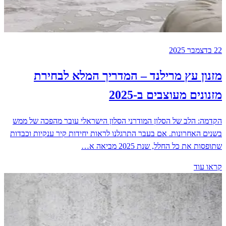
22 בדצמבר 2025
מזנון עץ מרילנד – המדריך המלא לבחירת
מזנונים מעוצבים ב-2025
הקדמה: הלב של הסלון המודרני הסלון הישראלי עובר מהפכה של ממש
בשנים האחרונות. אם בעבר התרגלנו לראות יחידות קיר ענקיות וכבדות
שתופסות את כל החלל, שנת 2025 מביאה א…
קראו עוד