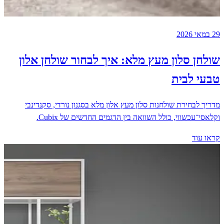
29 במאי 2026
שולחן סלון מעץ מלא: איך לבחור שולחן אלון
טבעי לבית
מדריך לבחירת שולחנות סלון מעץ אלון מלא בסגנון נורדי, סקנדינבי
וקלאסי־עכשווי, כולל השוואה בין הדגמים החדשים של Cubix.
קראו עוד