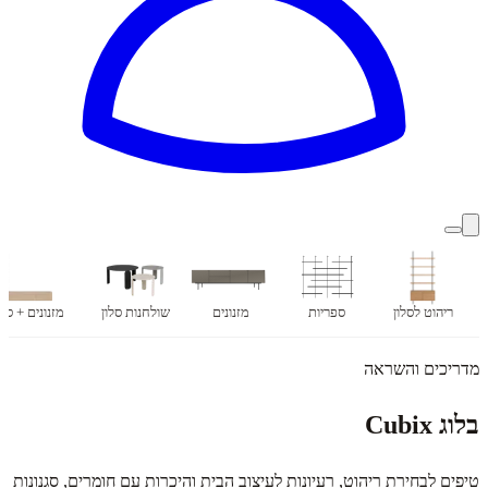
ריהוט לסלון
ספריות
מזנונים
שולחנות סלון
מזנונים + ספ
מדריכים והשראה
בלוג Cubix
טיפים לבחירת ריהוט, רעיונות לעיצוב הבית והיכרות עם חומרים, סגנונות