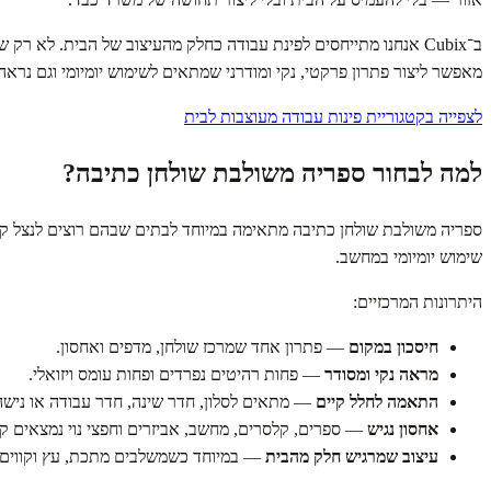
ב־Cubix אנחנו מתייחסים לפינת עבודה כחלק מהעיצוב של הבית. לא רק שולחן שמניחים בפינה, אלא רהיט שמשתלב עם הסלון, חדר השינה, חדר העבודה או הנישה הקיימת. שילוב של
מאפשר ליצור פתרון פרקטי, נקי ומודרני שמתאים לשימוש יומיומי וגם נראה 
לצפייה בקטגוריית פינות עבודה מעוצבות לבית
למה לבחור ספריה משולבת שולחן כתיבה?
ספריה משולבת שולחן כתיבה מתאימה במיוחד לבתים שבהם רוצים לנצל קיר
שימוש יומיומי במחשב.
היתרונות המרכזיים:
חיסכון במקום
— פתרון אחד שמרכז שולחן, מדפים ואחסון.
מראה נקי ומסודר
— פחות רהיטים נפרדים ופחות עומס ויזואלי.
התאמה לחלל קיים
— מתאים לסלון, חדר שינה, חדר עבודה או נישה
אחסון נגיש
— ספרים, קלסרים, מחשב, אביזרים וחפצי נוי נמצאים ק
עיצוב שמרגיש חלק מהבית
— במיוחד כשמשלבים מתכת, עץ וקווים מ