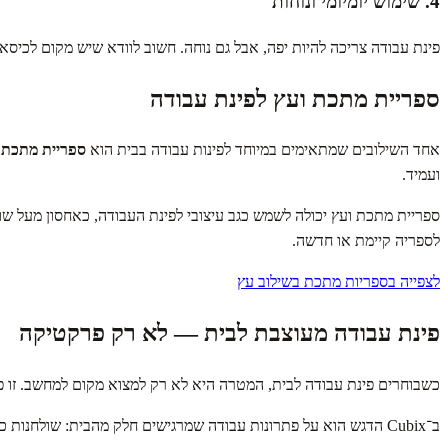
4. שימוש יומיומי ונוחות
פינת עבודה צריכה להיות יפה, אבל גם נוחה. חשוב לוודא שיש מקום לכיסא
ספריית מתכת ועץ לפינת עבודה
אחד השילובים שמתאימים במיוחד לפינות עבודה בבית הוא
ספריית מתכת 
ועמיד.
ספריית מתכת ועץ יכולה לשמש כגב עיצובי לפינת העבודה, כאחסון מעל ש
לספריה קיימת או חדשה.
לצפייה בספריות מתכת בשילוב עץ
פינת עבודה מעוצבת לבית — לא רק פרקטיקה
כשבוחרים פינת עבודה לבית, המטרה היא לא רק למצוא מקום למחשב. זו פי
ב־Cubix הדגש הוא על פתרונות עבודה שמרגישים חלק מהבית: שולחנות כתיבה מעוצבים, ספריות משולבות, מדפים ואחסון במראה נקי, עם אפשרות להתאמות לפי צורך, מידה וסגנון.