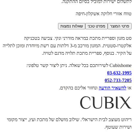
לתשלום ישירות למוביל בסיום ההתקנה.
טווח אזורי חלוקה אשקלון-חיפה
פרטי המוצר
מפרט טכני
שאלות נפוצות
סט מזנון וספריית מתכת במראה מודרני ונקי. צביעה בטכניקה
אלקטרו-סטטית. המזנון מורכב מ-3 דלתות עם רשת מיוחדת ומוכן לתלייה
על הקיר. בנוסף, ספריית מתכת תלויה מדגם לטויה.
Cubixhome לשירותכם בכל שאלה. ניתן ליצור קשר טלפוני:
03-632-1995
052-733-7205
או
להשאיר הודעה
ונחזור אליכם בהקדם.
ריהוט מעוצב לבית הישראלי. שילוב מושלם של מתכת ועץ, ייצור מקומי
ושירות שעוטף.