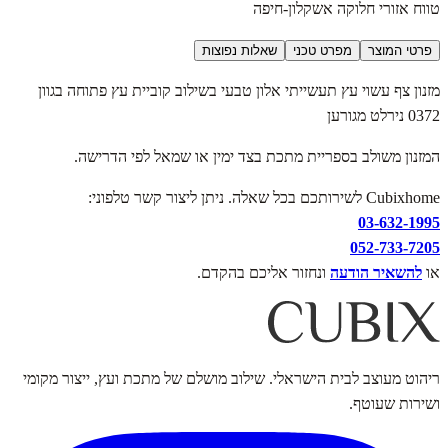
טווח אזורי חלוקה אשקלון-חיפה
פרטי המוצר
מפרט טכני
שאלות נפוצות
מזנון צף עשוי עץ תעשייתי אלון טבעי בשילוב קוביית עץ פתוחה בגוון
0372 נירלט מגורען
המזנון משולב בספריית מתכת בצד ימין או שמאל לפי הדרישה.
Cubixhome לשירותכם בכל שאלה. ניתן ליצור קשר טלפוני:
03-632-1995
052-733-7205
או
להשאיר הודעה
ונחזור אליכם בהקדם.
ריהוט מעוצב לבית הישראלי. שילוב מושלם של מתכת ועץ, ייצור מקומי
ושירות שעוטף.