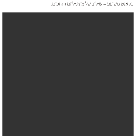
בקאנט משופע – שילוב של מינימליזם ותחכום.