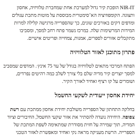
NIR‑IT הופכת קיר גדול למערכת אחת שמחברת טלוויזיה, אחסון
ותצוגה. הקומפוזיציה הא־סימטרית מבוססת על מוטות מתכת עגולים
ומדפים דקים באורכים שונים, כך שהספרייה מרגישה קלילה למרות
המידות המרשימות שלה. במרכז נשמר פתח רחב למסך, ומסביבו
מתקבלים אזורים לספרים, אמנות, צמחייה ופריטים אישיים.
פתרון מתוכנן לאזור הטלוויזיה
הפתח המרכזי מתאים לטלוויזיה בגודל של עד 75 אינץ׳. המדפים שמסביב
למסך יוצרים קיר מדיה שלם בלי צורך לשלב כמה רהיטים נפרדים,
ושומרים על קו רציף ואחיד לאורך הקיר.
יחידת אחסון ייעודית לשקעי החשמל
בחלקה התחתון של הספרייה משולבת יחידת אחסון ממתכת עם
רשת
צפופה
. היחידה נועדה להסתיר את אזור שקעי החשמל, החיבורים וציוד
המדיה, תוך שמירה על חזית מסודרת שמתאימה לשפת המתכת של
הספרייה. הרשת מעניקה מראה נקי ואחיד ומאפשרת לאזור הטכני