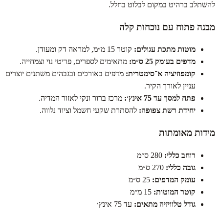
להשתלב ברהיט במקום לבלוט בחלל.
מבנה פתוח עם נוכחות קלה
מוטות מתכת עגולים:
קוטר 15 מ״מ, למראה דק ומעודן.
מדפים בעומק 25 ס״מ:
מתאימים לספרים, פריטי נוי וצמחייה.
קומפוזיציה א־סימטרית:
מדפים באורכים ובגבהים משתנים יוצרים
עניין לאורך הקיר.
פתח למסך עד 75 אינץ׳:
מרכז ברור ונקי לאזור המדיה.
יחידת רשת צפופה:
להסתרת שקעי חשמל וציוד נלווה.
מידות מאומתות
רוחב כללי:
280 ס״מ
גובה כללי:
270 ס״מ
עומק המדפים:
25 ס״מ
קוטר המוטות:
15 מ״מ
גודל טלוויזיה מתאים:
עד 75 אינץ׳