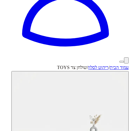
עמוד הבית
/
ריהוט לסלון
/
שולחן צד TOYS